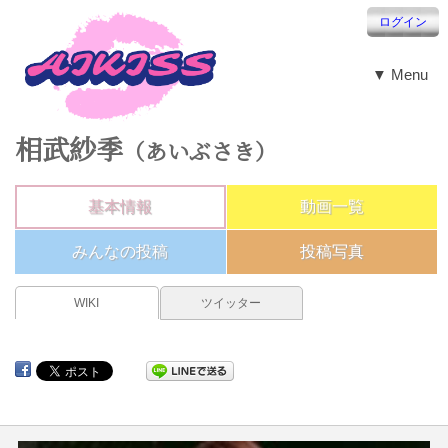
ログイン
▼ Menu
相武紗季
（あいぶさき）
基本情報
動画一覧
みんなの投稿
投稿写真
WIKI
ツイッター