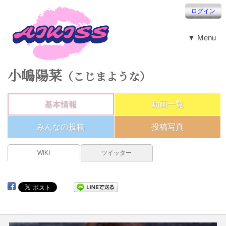
ログイン
▼ Menu
小嶋陽菜
（こじまような）
基本情報
動画一覧
みんなの投稿
投稿写真
WIKI
ツイッター